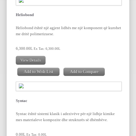
Heliobond
Heliobond është një agjent lidhës me një komponent që kurohet
me dritë polimerizuese.
6,300.00L
Ex Tax: 6,300.00L
View Details
Add to Wish List
Add to Compare
Syntac
Syntac është sistemi klasik i adezivëve për një lidhje kimike
mes materialeve kompozite dhe strukturës së dhëmbëve.
0.00L
Ex Tax: 0.00L