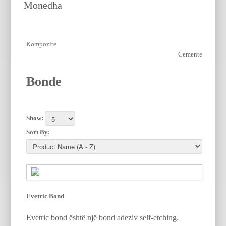
Monedha
EUR
ALL
Kompozite
Cemente
Bonde
Show:
Sort By:
Evetric Bond
Evetric bond është një bond adeziv self-etching.