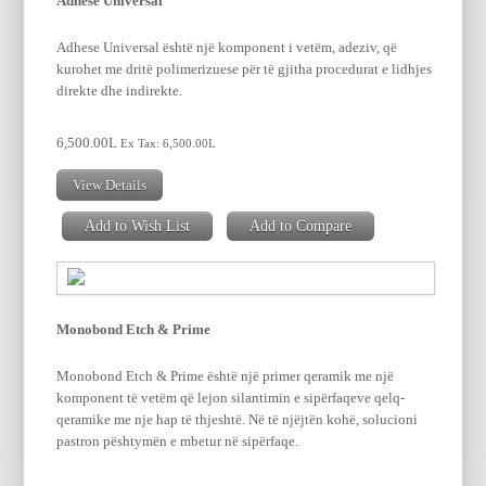
Adhese Universal
Adhese Universal është një komponent i vetëm, adeziv, që
kurohet me dritë polimerizuese për të gjitha procedurat e lidhjes
direkte dhe indirekte.
6,500.00L
Ex Tax: 6,500.00L
View Details
Add to Wish List
Add to Compare
Monobond Etch & Prime
Monobond Etch & Prime është një primer qeramik me një
komponent të vetëm që lejon silantimin e sipërfaqeve qelq-
qeramike me nje hap të thjeshtë. Në të njëjtën kohë, solucioni
pastron pështymën e mbetur në sipërfaqe.