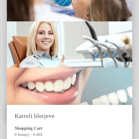
Dorina Mele & Co
Manager
Per cdo informacion
Telefono
Karreli blerjeve
Shopping Cart
0 Item(s) - 0.00L