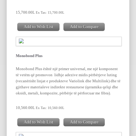
15,700.00L
Ex Tax: 15,700.00L
Add to Wish List
Add to Compare
Monobond Plus
Monobond Plus është një primer universal, me një komponent
të vetëm që promovon lidhje adezive midis përbërjeve luting
(vecanërisht linjat e produkteve Variolink dhe Multilink) dhe të
gjithave materialeve indirekte restauruese (qeramika qelqi dhe
oksidi, metali, kompozite, përbërje të përforcuar me fibra).
10,560.00L
Ex Tax: 10,560.00L
Add to Wish List
Add to Compare