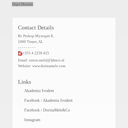
Depo Dentare
Contact Details
Rr. Prokop Myzeqari 8,
1000 Tirane, AL
- - - - - - - - -
+355 4 2259 425
Email:
enton.mele[@]dmco.al
Website:
www.dorinamele.com
Links
Akademia Ivodent
Facebook / Akademia Ivodent
Facebook / DorinaMele&Co
Instagram