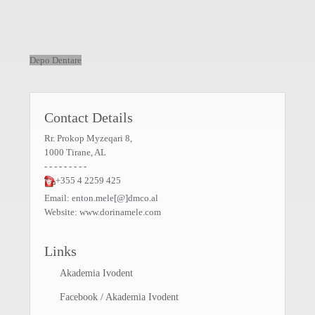
Depo Dentare
Contact Details
Rr. Prokop Myzeqari 8,
1000 Tirane, AL
- - - - - - - - -
+355 4 2259 425
Email:
enton.mele[@]dmco.al
Website:
www.dorinamele.com
Links
Akademia Ivodent
Facebook / Akademia Ivodent