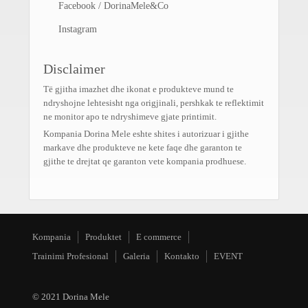
Facebook / DorinaMele&Co
Instagram
Disclaimer
Të gjitha imazhet dhe ikonat e produkteve mund te
ndryshojne lehtesisht nga origjinali, pershkak te reflektimit
ne monitor apo te ndryshimeve gjate printimit.
Kompania Dorina Mele eshte shites i autorizuar i gjithe
markave dhe produkteve ne kete faqe dhe garanton te
gjithe te drejtat qe garanton vete kompania prodhuese.
Kompania
Produktet
E commerce
Trainimi Profesional
Galeria
Kontakto
EVENT
© 2021 Dorina Mele